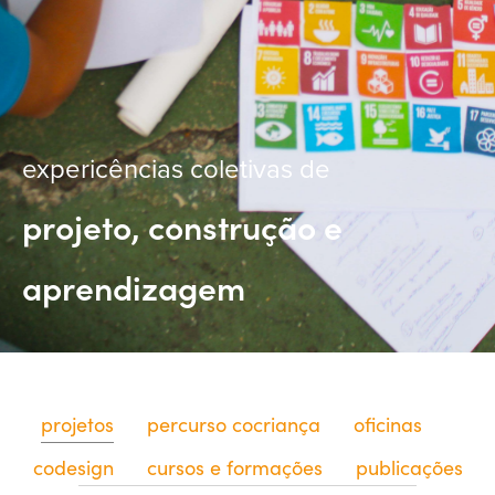
expericências coletivas de
projeto, construção e
aprendizagem
projetos
percurso cocriança
oficinas
codesign
cursos e formações
publicações