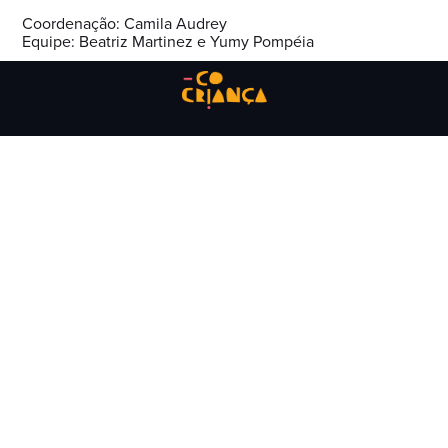
Coordenação: Camila Audrey
Equipe: Beatriz Martinez e Yumy Pompéia
sobre nós
história
equipe
missão
transparência
o que fazemos