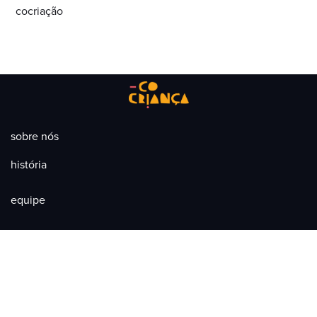
cocriação
sobre nós
história
equipe
missão
transparência