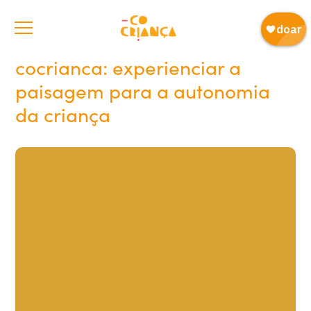
cocrianca: experienciar a
paisagem para a autonomia
da criança